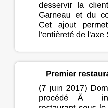
desservir la clie
Garneau et du col
Cet ajout perme
l'entièreté de l'ax
Premier restaur
THE GAME
(7 juin 2017) Domi
procédé Ã ina
(╯O_o）╯︵ ┻━┻
restaurant sous 